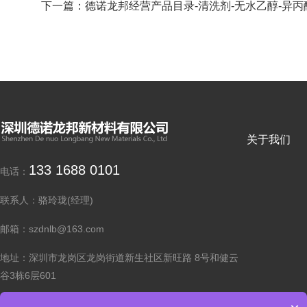
下一篇：
德诺龙邦经营产品目录-清洗剂-无水乙醇-异丙醇
关于我们
133 1688 0101
电话：
联系人：骆玲珑(经理)
邮箱：szdnlb@163.com
地址：深圳市龙岗区龙岗街道新生社区新旺路 8号和健云
谷3栋6层601