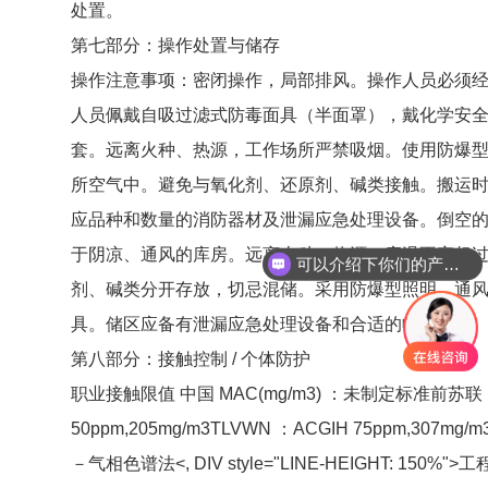
处置。
第七部分：操作处置与储存
操作注意事项：密闭操作，局部排风。操作人员必须
人员佩戴自吸过滤式防毒面具（半面罩），戴化学安
套。远离火种、热源，工作场所严禁吸烟。使用防爆
所空气中。避免与氧化剂、还原剂、碱类接触。搬运
应品种和数量的消防器材及泄漏应急处理设备。倒空
于阴凉、通风的库房。远离火种、热源。库温不宜超过 
可以介绍下你们的产品么
剂、碱类分开存放，切忌混储。采用防爆型照明、通
具。储区应备有泄漏应急处理设备和合适的收容材料
第八部分：接触控制 / 个体防护
职业接触限值 中国 MAC(mg/m3) ：未制定标准前苏联 MAC
50ppm,205mg/m3TLVWN ：ACGIH 75ppm,
－气相色谱法<, DIV style="LINE-HEIGHT: 