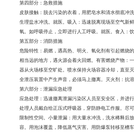
第四部分：急救措施
皮肤接触：脱去污染的衣着，用肥皂水和清水彻底冲
生理盐水冲洗。就医。吸入：迅速脱离现场至空气新
氧。如呼吸停止，立即进行人工呼吸。就医。食入：
第五部分：消防措施
危险特性：易燃，遇高热、明火、氧化剂有引起燃烧
相当远的地方，遇火源会着火回燃。有害燃烧产物：
器从火场移至空旷处。喷水保持火场容器冷却，直至
全泄压装置中产生声音，必须马上撤离。灭火剂：抗
第六部分：泄漏应急处理
应急处理：迅速撤离泄漏污染区人员至安全区，并进
处理人员戴自给正压式呼吸器，穿防静电工作服。尽
限制性空间。小量泄漏：用大量水冲洗，洗水稀释后
容。用泡沫覆盖，降低蒸气灾害。用防爆泵转移至槽