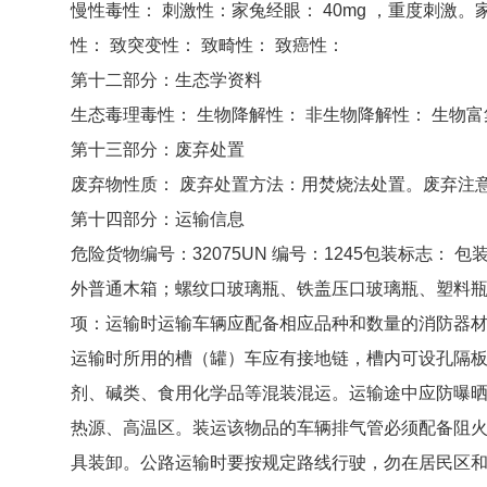
慢性毒性： 刺激性：家兔经眼： 40mg ，重度刺激。家
性： 致突变性： 致畸性： 致癌性：
第十二部分：生态学资料
生态毒理毒性： 生物降解性： 非生物降解性： 生物
第十三部分：废弃处置
废弃物性质： 废弃处置方法：用焚烧法处置。废弃注
第十四部分：运输信息
危险货物编号：32075UN 编号：1245包装标志：
外普通木箱；螺纹口玻璃瓶、铁盖压口玻璃瓶、塑料
项：运输时运输车辆应配备相应品种和数量的消防器
运输时所用的槽（罐）车应有接地链，槽内可设孔隔
剂、碱类、食用化学品等混装混运。运输途中应防曝
热源、高温区。装运该物品的车辆排气管必须配备阻
具装卸。公路运输时要按规定路线行驶，勿在居民区