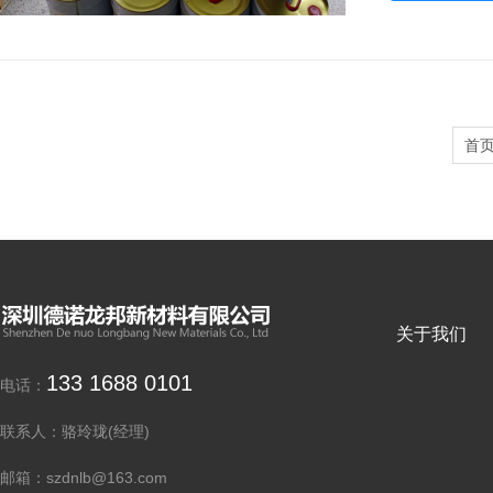
首
关于我们
133 1688 0101
电话：
联系人：骆玲珑(经理)
邮箱：szdnlb@163.com