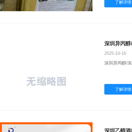
了解详情 
深圳异丙醇
2025-10-16
深圳异丙醇/
了解详情 
深圳乙醇酒